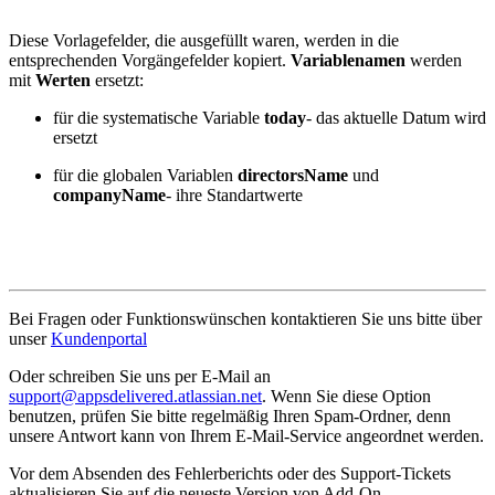
Diese Vorlagefelder, die ausgefüllt waren, werden in die
entsprechenden Vorgängefelder kopiert.
Variablenamen
werden
mit
Werten
ersetzt:
für die systematische Variable
today
- das aktuelle Datum wird
ersetzt
für die globalen Variablen
directorsName
und
companyName
- ihre Standartwerte
Bei Fragen oder Funktionswünschen kontaktieren Sie uns bitte über
unser
Kundenportal
Oder schreiben Sie uns per E-Mail an
support@appsdelivered.atlassian.net
. Wenn Sie diese Option
benutzen, prüfen Sie bitte regelmäßig Ihren Spam-Ordner, denn
unsere Antwort kann von Ihrem E-Mail-Service angeordnet werden.
Vor dem Absenden des Fehlerberichts oder des Support-Tickets
aktualisieren Sie auf die neueste Version von Add-On.