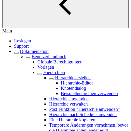
Main
Loslegen
Support
Dokumentation
Benutzerhandbuch
Globale Berechtigungen
Vorlagen
Hierarchien
Hierarchie erstellen
Hierarchie-Editor
Knotendialog
Beispielhierarchien verwenden
Hierarchie anwenden
Hierarchie verwalten
Post-Funktion "Hierarchie anwenden"
Hierarchie nach Schedule anwenden
Eine Hierarchie kopieren
Temporäre Änderungen vornehmen, bevor
die Hierarchie angewendet wird